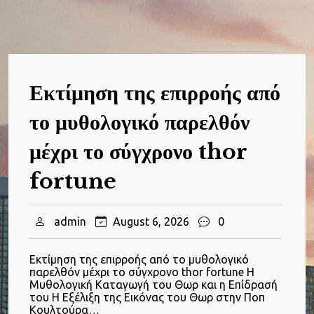
Εκτίμηση της επιρροής από
το μυθολογικό παρελθόν
μέχρι το σύγχρονο thor
fortune
admin
August 6, 2026
0
Εκτίμηση της επιρροής από το μυθολογικό
παρελθόν μέχρι το σύγχρονο thor fortune Η
Μυθολογική Καταγωγή του Θωρ και η Επίδρασή
του Η Εξέλιξη της Εικόνας του Θωρ στην Ποπ
Κουλτούρα…