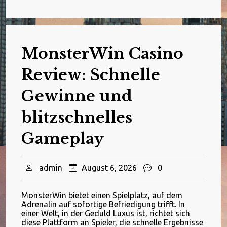
MonsterWin Casino
Review: Schnelle
Gewinne und
blitzschnelles
Gameplay
admin
August 6, 2026
0
MonsterWin bietet einen Spielplatz, auf dem
Adrenalin auf sofortige Befriedigung trifft. In
einer Welt, in der Geduld Luxus ist, richtet sich
diese Plattform an Spieler, die schnelle Ergebnisse