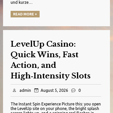
und kurze…
READ MORE +
LevelUp Casino:
Quick Wins, Fast
Action, and
High‑Intensity Slots
admin
August 5, 2026
0
The Instant Spin Experience Picture this: you open
the LevelUp site on your phone, the bright splash