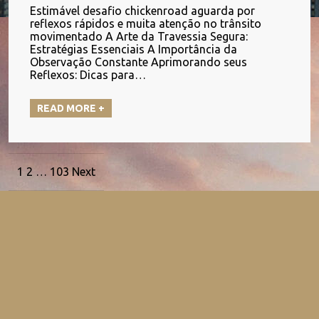
Estimável desafio chickenroad aguarda por
reflexos rápidos e muita atenção no trânsito
movimentado A Arte da Travessia Segura:
Estratégias Essenciais A Importância da
Observação Constante Aprimorando seus
Reflexos: Dicas para…
READ MORE +
Posts
1
2
…
103
Next
pagination