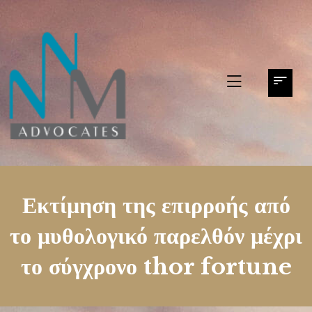
skip
to
content
Εκτίμηση της επιρροής από
το μυθολογικό παρελθόν μέχρι
το σύγχρονο thor fortune