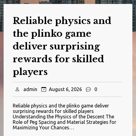
Reliable physics and
the plinko game
deliver surprising
rewards for skilled
players
admin
August 6, 2026
0
Reliable physics and the plinko game deliver
surprising rewards for skilled players
Understanding the Physics of the Descent The
Role of Peg Spacing and Material Strategies for
Maximizing Your Chances…