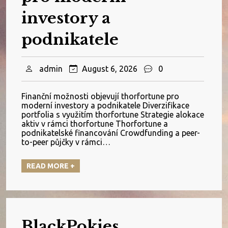
investory a
podnikatele
admin
August 6, 2026
0
Finanční možnosti objevují thorfortune pro
moderní investory a podnikatele Diverzifikace
portfolia s využitím thorfortune Strategie alokace
aktiv v rámci thorfortune Thorfortune a
podnikatelské financování Crowdfunding a peer-
to-peer půjčky v rámci…
READ MORE +
BlackPokies