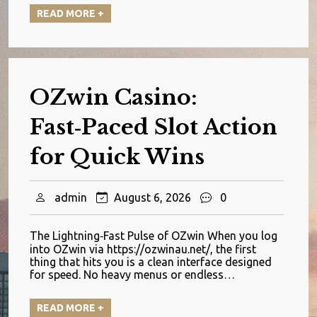
READ MORE +
OZwin Casino:
Fast‑Paced Slot Action
for Quick Wins
admin
August 6, 2026
0
The Lightning‑Fast Pulse of OZwin When you log
into OZwin via https://ozwinau.net/, the first
thing that hits you is a clean interface designed
for speed. No heavy menus or endless…
READ MORE +