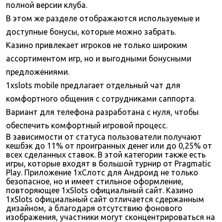
полной версии клуба.
В этом же разделе отображаются используемые и
доступные бонусы, которые можно забрать.
Казино привлекает игроков не только широким
ассортиментом игр, но и выгодными бонусными
предложениями.
1xslots mobile предлагает отдельный чат для
комфортного общения с сотрудниками саппорта.
Вариант для телефона разработана с нуля, чтобы
обеспечить комфортный игровой процесс.
В зависимости от статуса пользователи получают
кешбэк до 11% от проигранных денег или до 0,25% от
всех сделанных ставок. В этой категории также есть
игры, которые входят в большой турнир от Pragmatic
Play. Приложение 1хСлотс для Андроид не только
безопасное, но и имеет стильное оформление,
повторяющее 1xSlots официальный сайт. Казино
1xSlots официальный сайт отличается сдержанным
дизайном, а благодаря отсутствию фонового
изображения, участники могут сконцентрироваться на