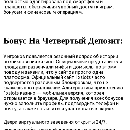
полностью адаптирована под смартфоны и
планшеты, обеспечивая удобный доступ к играм,
бонусам и финансовым операциям.
Бонус На Четвертый Депозит:
У игроков появляется резонный вопрос об истории
возникновения казино. Официальные представители
площадки развенчали мифы и домыслы по этому
поводу и заявили, что у сайтов просто одна
платформа. Официальный сайт 1xslots часто
подвергается различным блокировкам, что не
скажешь про приложение. Альтернатива приложению
1xslots казино — мобильная версия, которая
открывается в браузере. Для получения всех бонусов
нужно заполнить профиль, подтвердить телефон и
почту, а также согласиться участвовать в акциях.
Двери виртуального заведения открыты 24/7,
включая работу квалифицированных операторов