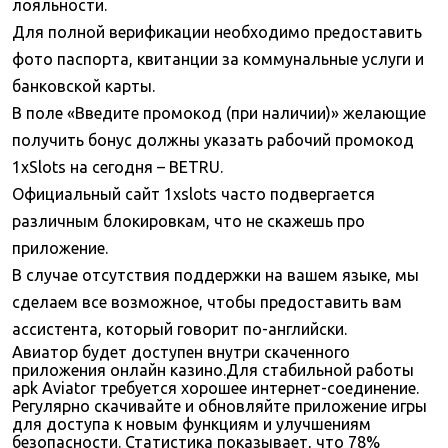
лояльности.
Для полной верификации необходимо предоставить
фото паспорта, квитанции за коммунальные услуги и
банковской карты.
В поле «Введите промокод (при наличии)» желающие
получить бонус должны указать рабочий промокод
1xSlots на сегодня – BETRU.
Официальный сайт 1xslots часто подвергается
различным блокировкам, что не скажешь про
приложение.
В случае отсутствия поддержки на вашем языке, мы
сделаем все возможное, чтобы предоставить вам
ассистента, который говорит по-английски.
Авиатор будет доступен внутри скаченного
приложения онлайн казино.Для стабильной работы
apk Aviator требуется хорошее͏ интернет-соединение.
Регулярно скачивайте и обновляйте приложение͏ игры
для доступа͏ к новым функциям и улучшениям
безопасности. Статистика показывает, что 7͏8%