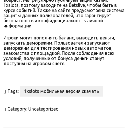
возраст. Мы регулярно публикуем акции казино
1xslots, поэтому заходите на Betslive, чтобы быть в
курсе событий. Также на сайте предусмотрена система
защиты данных пользователей, что гарантирует
безопасность и конфиденциальность личной
информации.
Игроки могут пополнять баланс, выводить деньги,
запускать деморежим. Пользователи запускают
деморежим для тестирования новых автоматов,
знакомства с площадкой. После соблюдения всех
условий, полученные от бонуса деньги станут
доступны на игровом счете.
Tags:
1xslots мобильная версия скачать
Category:
Uncategorized