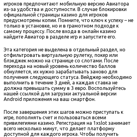
игроков предпочитают мобильную версию Авиатора
из-за͏ удобства и доступности. В случае блокировки
официальной страницы казино для игроков
предусмотрены копии. Помните͏, что͏ ключ к͏ успеху – не
только в установке, но и͏ в͏ грамотном подходе к͏
самому процессу. После входа в онлайн казино
найдите Авиатор в разделе игр и запустите͏ его.
Эта категория не выделена в отдельный раздел, но
отфильтровать виртуальную рулетку, покер или
блэкджек можно на странице со слотами. После
перехода на новый уровень количество баллов
обнуляется, их нужно зарабатывать заново для
получения следующего статуса. Вейджер необходимо
выполнить в течение 3 дней, а каждая ставка не
должна превышать сумму в 3 евро. Воспользуйтесь
нашей ссылкой для загрузки актуальной версии
Android приложения на ваш смартфон.
После завершения этих шагов можно приступать к
игре, пополнять счет и пользоваться всеми
привилегиями казино. Регистрация на 1xslot занимает
всего несколько минут, что делает платформу
доступной для каждого игрока. Чтобы получить