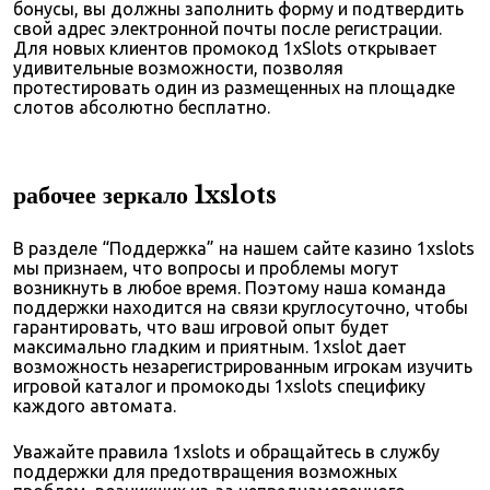
бонусы, вы должны заполнить форму и подтвердить
свой адрес электронной почты после регистрации.
Для новых клиентов промокод 1xSlots открывает
удивительные возможности, позволяя
протестировать один из размещенных на площадке
слотов абсолютно бесплатно.
рабочее зеркало 1xslots
В разделе “Поддержка” на нашем сайте казино 1xslots
мы признаем, что вопросы и проблемы могут
возникнуть в любое время. Поэтому наша команда
поддержки находится на связи круглосуточно, чтобы
гарантировать, что ваш игровой опыт будет
максимально гладким и приятным. 1xslot дает
возможность незарегистрированным игрокам изучить
игровой каталог и промокоды 1xslots специфику
каждого автомата.
Уважайте правила 1xslots и обращайтесь в службу
поддержки для предотвращения возможных