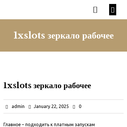
skip
to
content
1xslots зеркало рабочее
1xslots зеркало рабочее
admin
January 22, 2025
0
Главное – подходить к платным запускам