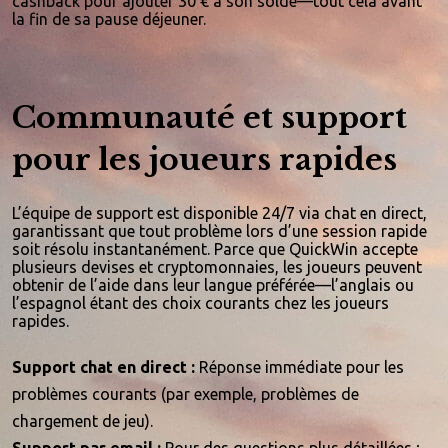
cashback pour ajouter 30 € à son solde—tout cela avant
la fin de sa pause déjeuner.
Communauté et support
pour les joueurs rapides
L’équipe de support est disponible 24/7 via chat en direct,
garantissant que tout problème lors d’une session rapide
soit résolu instantanément. Parce que QuickWin accepte
plusieurs devises et cryptomonnaies, les joueurs peuvent
obtenir de l’aide dans leur langue préférée—l’anglais ou
l’espagnol étant des choix courants chez les joueurs
rapides.
Support chat en direct :
Réponse immédiate pour les
problèmes courants (par exemple, problèmes de
chargement de jeu).
Support par email :
Pour des questions plus détaillées ;