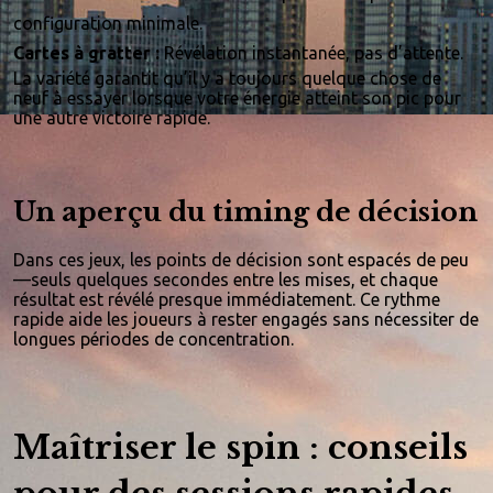
configuration minimale.
Cartes à gratter :
Révélation instantanée, pas d’attente.
La variété garantit qu’il y a toujours quelque chose de
neuf à essayer lorsque votre énergie atteint son pic pour
une autre victoire rapide.
Un aperçu du timing de décision
Dans ces jeux, les points de décision sont espacés de peu
—seuls quelques secondes entre les mises, et chaque
résultat est révélé presque immédiatement. Ce rythme
rapide aide les joueurs à rester engagés sans nécessiter de
longues périodes de concentration.
Maîtriser le spin : conseils