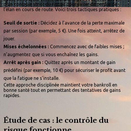
d’un contrôle strict du risque pour éviter de perdre de
l’élan en cours de route. Voici trois tactiques pratiques :
Seuil de sortie :
Décidez à l’avance de la perte maximale
par session (par exemple, 5 €). Une fois atteint, arrêtez de
jouer.
Mises échelonnées :
Commencez avec de faibles mises ;
n’augmentez que si vous enchaînez les gains.
Arrêt après gain :
Quittez après un montant de gain
prédéfini (par exemple, 10 €) pour sécuriser le profit avant
que la fatigue ne s’installe.
Cette approche disciplinée maintient votre bankroll en
bonne santé tout en permettant des tentatives de gains
rapides.
Étude de cas : le contrôle du
risque fonctionne