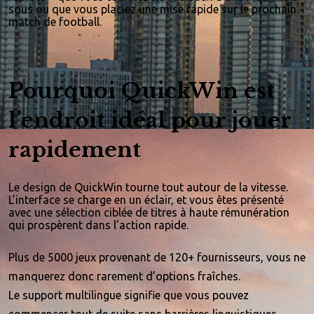
sous ou que vous placiez une mise rapide sur le prochain
match de football.
Pourquoi QuickWin est
l’endroit idéal pour jouer
rapidement
Le design de QuickWin tourne tout autour de la vitesse.
L’interface se charge en un éclair, et vous êtes présenté
avec une sélection ciblée de titres à haute rémunération
qui prospèrent dans l’action rapide.
Plus de 5000 jeux provenant de 120+ fournisseurs, vous ne
manquerez donc rarement d’options fraîches.
Le support multilingue signifie que vous pouvez
commencer tout de suite sans barrières linguistiques.