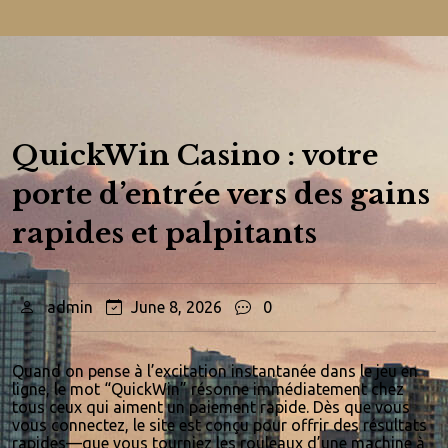
QuickWin Casino : votre
porte d’entrée vers des gains
rapides et palpitants
admin
June 8, 2026
0
Quand on pense à l’excitation instantanée dans le jeu en
ligne, le mot “QuickWin” résonne immédiatement chez
tous ceux qui aiment un paiement rapide. Dès que vous
vous connectez, le site est conçu pour offrir des résultats
rapides—que vous tourniez les rouleaux d’une machine à