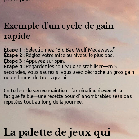
Exemple d’un cycle de gain
rapide
Étape 1 :
Sélectionnez “Big Bad Wolf Megaways.”
Étape 2 :
Réglez votre mise au niveau le plus bas.
Étape 3 :
Appuyez sur spin.
Étape 4 :
Regardez les rouleaux se stabiliser—en 5
secondes, vous saurez si vous avez décroché un gros gain
ou un bonus de tours gratuits.
Cette boucle serrée maintient l’adrénaline élevée et la
fatigue faible—une recette pour d’innombrables sessions
répétées tout au long de la journée.
La palette de jeux qui