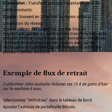
Ezeewallet :
Transferts presque instantanés pour de
petits montants.
Crypto :
Souvent en 24 heures ou moins selon la
congestion du réseau.
Si vous utilisez des cartes fiat comme Visa ou
MasterCard, gardez à l’esprit que les transferts bancaires
peuvent prendre jusqu’à trois jours ouvrables—ce qui est
rarement un problème pour les joueurs axés sur les
micro‑gains qui préfèrent garder leurs fonds actifs sur
plusieurs petites sessions.
Exemple de flux de retrait
L’utilisateur John souhaite réclamer ses 15 € de gains d’hier
sur la machine à sous.
Sélectionnez “Withdraw” dans le tableau de bord.
Ajoutez l’adresse de portefeuille Bitcoin.