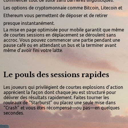
Les options de cryptomonnaie comme Bitcoin, Litecoin et
Ethereum vous permettent de déposer et de retirer
presque instantanément.
La mise en page optimisée pour mobile garantit que même
de courtes sessions en déplacement se déroulent sans
accroc. Vous pouvez commencer une partie pendant une
pause café ou en attendant un bus et la terminer avant
même d’avoir fini votre latte.
Le pouls des sessions rapides
Les joueurs qui privilégient de courtes explosions d’action
apprécient la façon dont chaque jeu est structuré pour
délivrer des résultats rapidement. Faites tourner les
rouleaux de “Starburst” ou placez une seule mise dans
“Crash” et vous êtes récompensé—ou pas—en quelques
secondes.