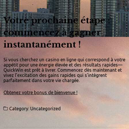
Votre prochaine étape :
commencez à gagner
instantanément !
Si vous cherchez un casino en ligne qui correspond à votre
appétit pour une énergie élevée et des résultats rapides—
QuickWin est prêt à livrer. Commencez dès maintenant et
vivez l’excitation des gains rapides qui s’intègrent
parfaitement dans votre vie chargée.
Obtenez votre bonus de bienvenue !
Category:
Uncategorized